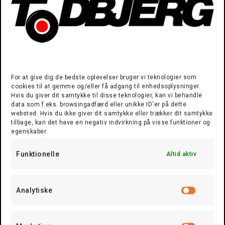
dobbeltdækkerbusser har
topmoderne udstyr og opfylder
de seneste sikkerheds- og
miljøstandarder. Vi har
dobbeltdækkere, der kan rumme
For at give dig de bedste oplevelser bruger vi teknologier som
cookies til at gemme og/eller få adgang til enhedsoplysninger.
fra 72 til 83 passagerer.
Hvis du giver dit samtykke til disse teknologier, kan vi behandle
data som f.eks. browsingadfærd eller unikke ID'er på dette
Todbjerg Busser stiller også
websted. Hvis du ikke giver dit samtykke eller trækker dit samtykke
gerne turistbusser til rådighed
tilbage, kan det have en negativ indvirkning på visse funktioner og
egenskaber.
til at imødekomme endnu større
Funktionelle
Altid aktiv
grupper der skal ud at rejse
sammen. Vores professionelle
og imødekommende chauffører
Analytiske
Analyti
har mange års erfaring med
kørsel af dobbeltdækkere og vil