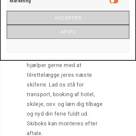
Marketing
Marketi
trygt fragte jer rundt i både
Danmark og udlandet.
ACCEPTER
AFVIS
Lej en dobbeltdækkerbus til:
GEM INDSTILLINGER
•
Skiferie
- Todbjerg Busser
hjælper gerne med at
tilrettelægge jeres næste
skiferie. Lad os stå for
transport, booking af hotel,
skileje, osv. og læn dig tilbage
og nyd din ferie fuldt ud.
Skiboks kan monteres efter
aftale.