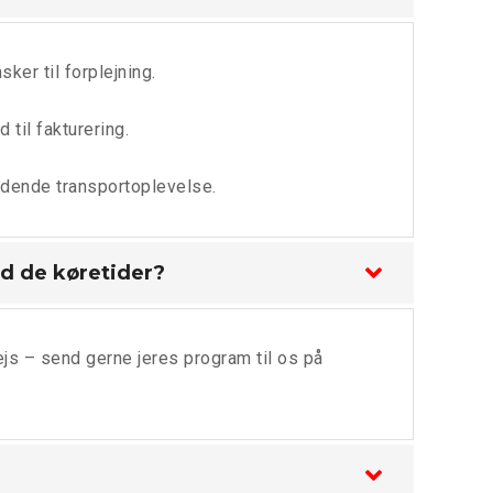
ker til forplejning.
til fakturering.
lidende transportoplevelse.
ed de køretider?
ejs – send gerne jeres program til os på