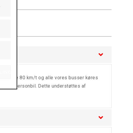
v
er
Analytiske
Marketing
LINGER
 max køre 80 km/t og alle vores busser køres
køre i personbil. Dette understøttes af