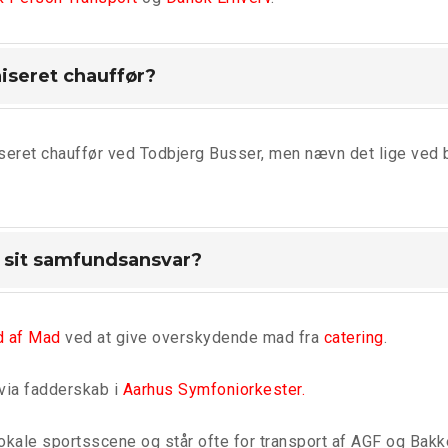
iseret chauffør?
ret chauffør ved Todbjerg Busser, men nævn det lige ved bes
l sit samfundsansvar?
d af Mad
ved at give overskydende mad fra
catering
.
 via fadderskab i
Aarhus Symfoniorkester.
kale sportsscene og står ofte for transport af AGF og Bakke