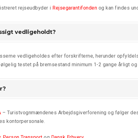
istreret rejseudbyder i
Rejsegarantifonden
og kan findes un
sigt vedligeholdt?
serne vedligeholdes efter forskrifterne, herunder opfyldelse
vfølgelig testet på bremsestand minimum 1-2 gange årligt og 
r?
A
– Turistvognmændenes Arbejdsgiverforening og følger d
es kontorpersonale.
 Person Transport
og
Dansk Erhverv
.