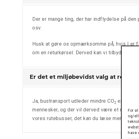
Der er mange ting, der har indflydelse på den p
osv.
Husk at gøre os opmærksomme på, hvis I er fle
om en returkørsel. Derved kan vi tilbyde den b
Er det et miljøbevidst valg at rejse
Ja, bustransport udleder mindre CO
end en b
2
mennesker, og der vil derved være et mindre af
For a
og/ell
vores rutebusser, det kan du læse mere om
he
teknol
webste
have 