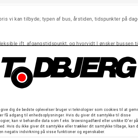
ris vi kan tilbyde; typen af bus, årstiden, tidspunkter på dag
ksible ift. afgangstidspunkt, og hvorvidt I ønsker bussen ti
edst mulige pris.
 med bus fremfor personbil?
enzin personbil per passager (kilde:
Politiken
). Med buskørs
tryk per person. Todbjerg Busser har blandt andet investeret 
t give dig de bedste oplevelser bruger vi teknologier som cookies til at ge
er få adgang til enhedsoplysninger. Hvis du giver dit samtykke til disse
r
.
ogier, kan vi behandle data som f.eks. browsingadfærd eller unikke ID'er på
d. Hvis du ikke giver dit samtykke eller trækker dit samtykke tilbage, kan 
en negativ indvirkning på visse funktioner og egenskaber.