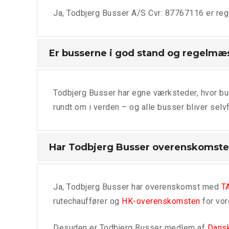
Ja, Todbjerg Busser A/S Cvr: 87767116 er reg
Er busserne i god stand og regelmæs
Todbjerg Busser har egne værksteder, hvor bus
rundt om i verden – og alle busser bliver sel
Har Todbjerg Busser overenskomste
Ja, Todbjerg Busser har overenskomst med
T
rutechauffører og
HK-overenskomsten
for vor
Desuden er Todbjerg Busser medlem af
Dansk