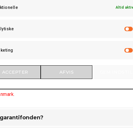
ktionelle
Altid akti
ikkerhed og overenskomst
lytiske
keting
ACCEPTER
AFVIS
GEM INDSTIL
, og det er et krav at anvende sele under kørsel. Busser må
d er lavere i forbindelse med buskørsel sammenlignet med at 
anmark
.
egarantifonden?