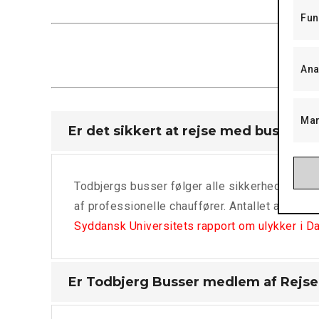
Fun
S
Ana
Mar
Er det sikkert at rejse med bus?
Todbjergs busser følger alle sikkerhedsregler
af professionelle chauffører. Antallet af uhel
Syddansk Universitets rapport om ulykker i D
Er Todbjerg Busser medlem af Rejs