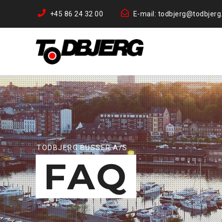
+45 86 24 32 00
E-mail: todbjerg@todbjerg
TODBJERG BUSSER A/S
FAQ