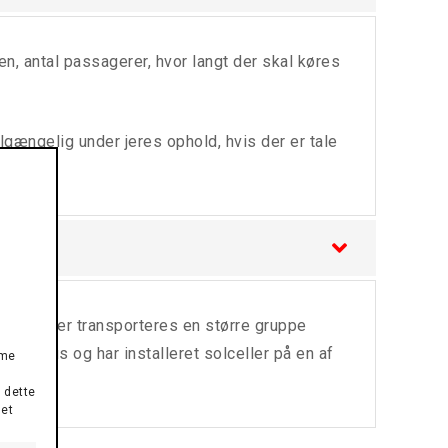
en, antal passagerer, hvor langt der skal køres
lgængelig under jeres ophold, hvis der er tale
el kan der transporteres en større gruppe
i el bus og har installeret solceller på en af
mme
 dette
det