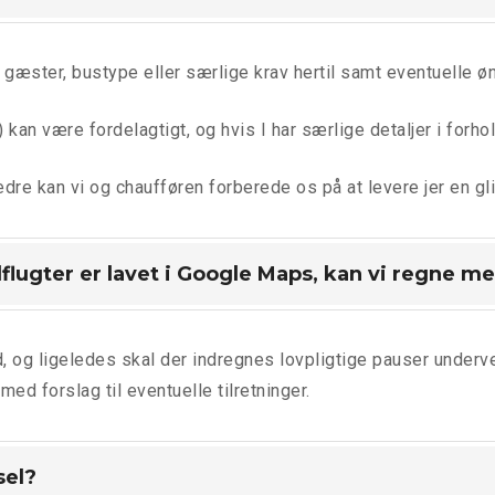
 gæster, bustype eller særlige krav hertil samt eventuelle øns
n være fordelagtigt, og hvis I har særlige detaljer i forhold 
 bedre kan vi og chaufføren forberede os på at levere jer en g
flugter er lavet i Google Maps, kan vi regne m
d, og ligeledes skal der indregnes lovpligtige pauser underv
ed forslag til eventuelle tilretninger.
sel?