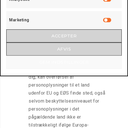
Analyti
myndighed.
Generelt overfører TB ikke
Marketing
personoplysninger til lande udenfor
Marketi
EU og EØS, men hvis vi f.eks. har en
ACCEPTER
underleverandør med
hjemstedsadresse udenfor EU og
AFVIS
EØS, eller hvis det er nødvendigt for
os med henblik på at opfylde en
GEM INDSTILLINGER
kontraktretlig forpligtelse overfor
dig, kan overførsel af
personoplysninger til et land
udenfor EU og EØS finde sted, også
selvom beskyttelsesniveauet for
personoplysninger i det
pågældende land ikke er
tilstrækkeligt ifølge Europa-