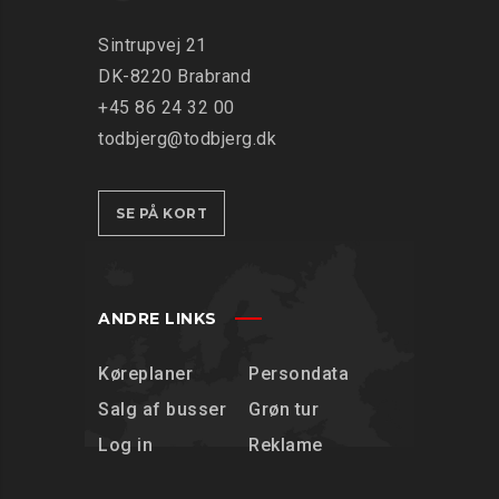
Sintrupvej 21
DK-8220 Brabrand
+45 86 24 32 00
todbjerg@todbjerg.dk
SE PÅ KORT
ANDRE LINKS
Køreplaner
Persondata
Salg af busser
Grøn tur
Log in
Reklame