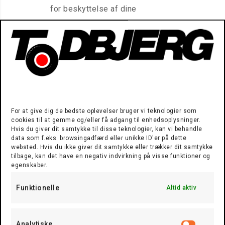
for beskyttelse af dine
personoplysninger. Data kan blive
gemt i op til fem år, men her
understreges det samtidigt at hvis
det findes relevant hænder det at
data opbevares betydeligt længere.
TB kan videregive
personoplysninger til tredjeparter,
For at give dig de bedste oplevelser bruger vi teknologier som
cookies til at gemme og/eller få adgang til enhedsoplysninger.
f.eks. politiet eller anden offentlig
Hvis du giver dit samtykke til disse teknologier, kan vi behandle
myndighed, såfremt dette sker i
data som f.eks. browsingadfærd eller unikke ID'er på dette
websted. Hvis du ikke giver dit samtykke eller trækker dit samtykke
forbindelse med efterforskning af
tilbage, kan det have en negativ indvirkning på visse funktioner og
en forbrydelse, eller hvis TB på
egenskaber.
anden vis er forpligtet til at
Funktionelle
Altid aktiv
videregive sådanne oplysninger i
henhold til lovgivningen eller efter
afgørelse fra en offentlig
Analytiske