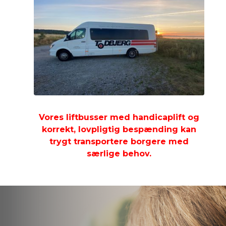
Vores liftbusser med handicaplift og
korrekt, lovpligtig bespænding kan
trygt transportere borgere med
særlige behov.