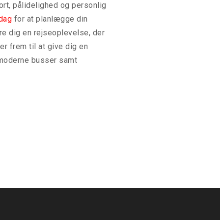
rt, pålidelighed og personlig
med planlægnin
 dag
for at planlægge din
anbefalinger ti
re dig en rejseoplevelse, der
ønsker og behov
r frem til at give dig en
transporttjenes
s moderne busser samt