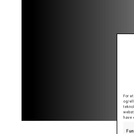
T
Send os en online tilbuds forespørgsel på l
næste bus, og vi sender dig hurtigst muligt
uforpligtende tilbud på busleje.
For a
og/ell
teknol
webste
have 
Fun