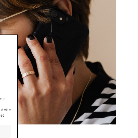
mme
 dette
det
v