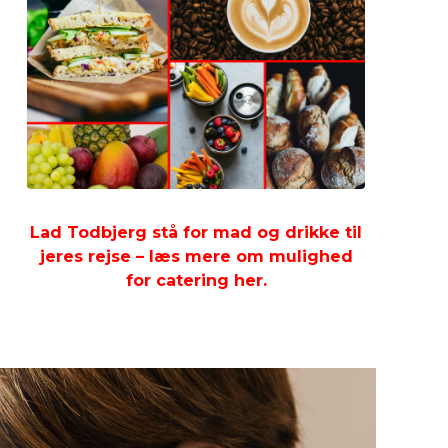
Lad Todbjerg stå for mad og drikke til
jeres rejse – læs mere om mulighed
for catering her.