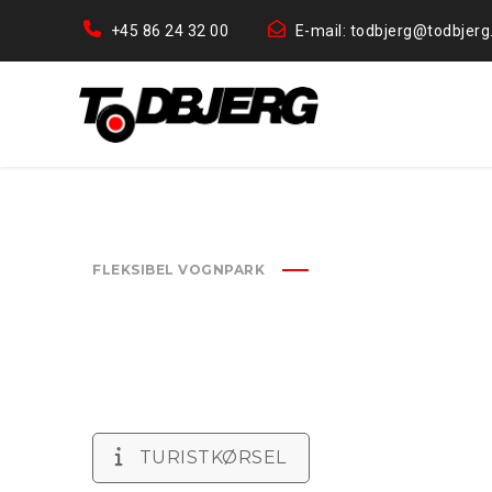
+45 86 24 32 00
E-mail: todbjerg@todbjerg
FLEKSIBEL VOGNPARK
TURISTKØRSEL