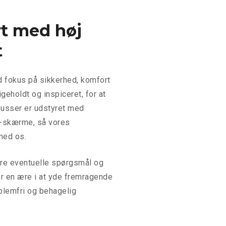
Tager sikke
t med høj
Vi tager sikke
til at følge de
t
proaktive i vor
løbende nye sik
 fokus på sikkerhed, komfort
alle vores pas
geholdt og inspiceret, for at
 busser er udstyret med
Forstår uni
tv-skærme, så vores
Vi forstår, at 
 med os.
Derfor tilbyder
vare eventuelle spørgsmål og
kunder. For sk
er en ære i at yde fremragende
behov vil vi g
blemfri og behagelig
have de samme 
derved et godt
højner kundern