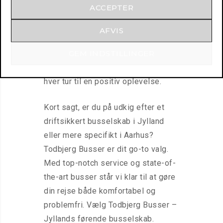
ACCEPTER
fremragende service er nøglen.
Vores dedikerede kundeservicehold
AFVIS
er derfor altid parat til at assistere
GEM INDSTILLINGER
dig, uanset hvilken udfordring du
står overfor. Vores mål er at gøre
hver tur til en positiv oplevelse.
Kort sagt, er du på udkig efter et
driftsikkert busselskab i Jylland
eller mere specifikt i Aarhus?
Todbjerg Busser er dit go-to valg.
Med top-notch service og state-of-
the-art busser står vi klar til at gøre
din rejse både komfortabel og
problemfri. Vælg Todbjerg Busser –
Jyllands førende busselskab.