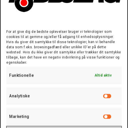
For at give dig de bedste oplevelser bruger vi teknologier som
cookies til at gemme og/eller få adgang til enhedsoplysninger.
Hvis du giver dit samtykke til disse teknologier, kan vi behandle
data som f.eks. browsingadfærd eller unikke ID'er på dette
websted. Hvis du ikke giver dit samtykke eller trækker dit samtykke
tilbage, kan det have en negativ indvirkning på visse funktioner og
egenskaber.
Funktionelle
Altid aktiv
Analytiske
Analyti
Kundeservice, der
Gør en Forskel
Marketing
Marketi
Hos Todbjerg Busser ved vi, at